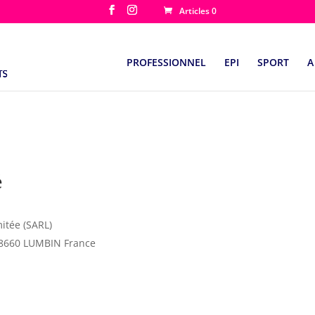
Articles 0
PROFESSIONNEL
EPI
SPORT
A
é
mitée (SARL)
8660 LUMBIN France