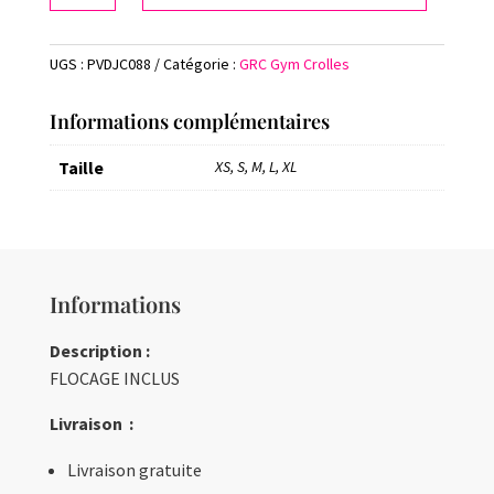
Short
d'entraînement
UGS :
PVDJC088
Catégorie :
GRC Gym Crolles
Adulte
Informations complémentaires
Taille
XS, S, M, L, XL
Informations
Description :
FLOCAGE INCLUS
Livraison :
Livraison gratuite