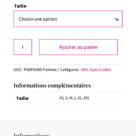
Taille
quantité
Ajouter au panier
de
TEE-
SHIRT
UGS :
PVDPA005-Femme
Catégorie :
GRC Gym Crolles
MANCHES
LONGUES
SPORT
Informations complémentaires
FEMME
Taille
XS, S, M, L, XL, XXL
Informations