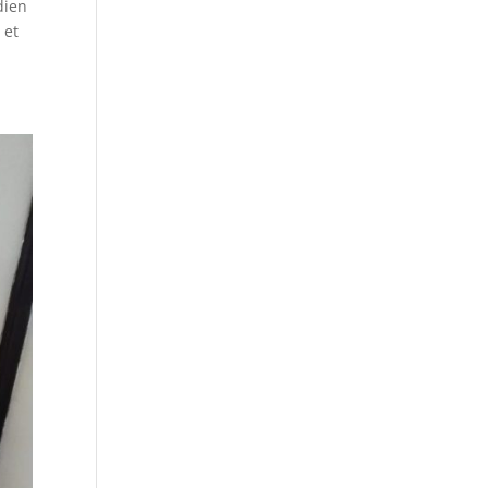
dien
 et